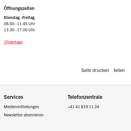
Öffnungszeiten
Dienstag–Freitag
08.00–11.45 Uhr
13.30–17.00 Uhr
Feiertage
Diese Seite d
Seite drucken
teilen
Footer
Services
Telefonzentrale
Medienmitteilungen
+41 41 819 11 24
Newsletter abonnieren