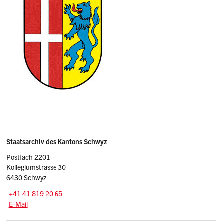
Sidebar
Adresse
Staatsarchiv des Kantons Schwyz
Postfach 2201
Kollegiumstrasse 30
6430 Schwyz
Tel.:
+41 41 819 20 65
E-Mail: staatsarchiv
@sz.ch
E-Mail