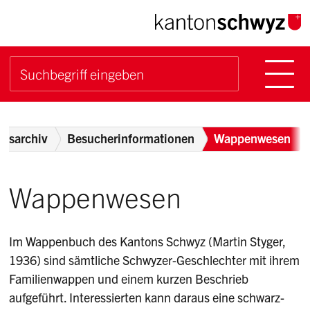
Navigieren im Kanton Sch
Schnellnavigation
Hauptn
Suche starten
Suchbegriff
Breadcrumb
atsarchiv
Besucherinformationen
Wappenwesen
Wappenwesen
Im Wappenbuch des Kantons Schwyz (Martin Styger,
1936) sind sämtliche Schwyzer-Geschlechter mit ihrem
Familienwappen und einem kurzen Beschrieb
aufgeführt. Interessierten kann daraus eine schwarz-