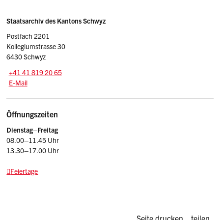
Sidebar
Adresse
Staatsarchiv des Kantons Schwyz
Postfach 2201
Kollegiumstrasse 30
6430 Schwyz
Tel.:
+41 41 819 20 65
E-Mail: staatsarchiv
@sz.ch
E-Mail
Öffnungszeiten
Dienstag–Freitag
08.00–11.45 Uhr
13.30–17.00 Uhr
Feiertage
Diese Seite d
Seite drucken
teilen