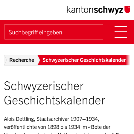
Navigieren im Kanton Sch
Schnellnavigation
Hauptn
Suche starten
Suchbegriff
Breadcrumb
v
Recherche
Schwyzerischer Geschichtskalender
Schwyzerischer
Geschichtskalender
Alois Dettling, Staatsarchivar 1907–1934,
veröffentlichte von 1898 bis 1934 im «Bote der