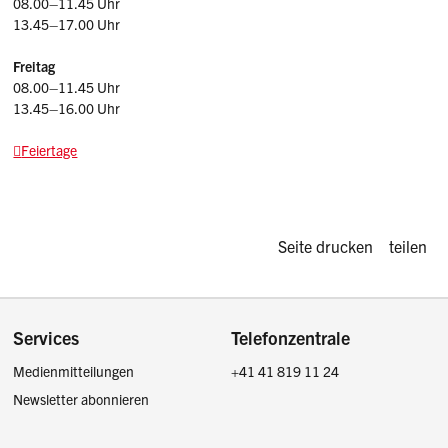
08.00–11.45 Uhr
13.45–17.00 Uhr
Freitag
08.00–11.45 Uhr
13.45–16.00 Uhr
Feiertage
Diese Seite d
Seite drucken
teilen
Footer
Services
Telefonzentrale
Medienmitteilungen
+41 41 819 11 24
Newsletter abonnieren