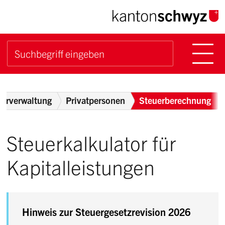
Navigieren im Kanton Sch
Schnellnavigation
Hauptn
Suche starten
Suchbegriff
Breadcrumb
uerverwaltung
Privatpersonen
Steuerberechnung
Steuerkalkulator für
Kapitalleistungen
Hinweis zur Steuergesetzrevision 2026