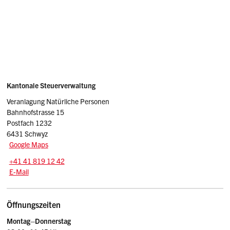
Sidebar
Adresse
Kantonale Steuerverwaltung
Veranlagung Natürliche Personen
Bahnhofstrasse 15
Postfach 1232
6431 Schwyz
Google Maps
Tel.:
+41 41 819 12 42
E-Mail: np.stv
@sz.ch
E-Mail
Öffnungszeiten
Montag–Donnerstag