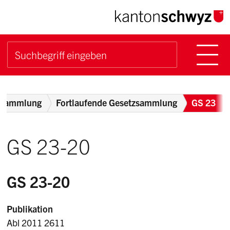
Navigieren im Kanton Sch
Schnellnavigation
Hauptn
Suche starten
Suchbegriff
Breadcrumb
zsammlung
Fortlaufende Gesetzsammlung
GS 23
GS 23-20
GS 23-20
Publikation
Abl 2011 2611