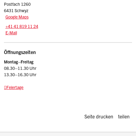
Postfach 1260
6431 Schwyz
Google Maps
Tel.:
+41 41 819 11 24
E-Mail: srsz
@sz.ch
E-Mail
Öffnungszeiten
Montag–Freitag
08.30–11.30 Uhr
13.30–16.30 Uhr
Feiertage
Diese Seite d
Seite drucken
teilen