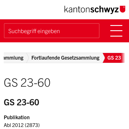
Navigieren im Kanton Sch
Schnellnavigation
Hauptn
Suche starten
Suchbegriff
Breadcrumb
zsammlung
Fortlaufende Gesetzsammlung
GS 23
GS 23-60
GS 23-60
Publikation
Abl 2012 (2873)