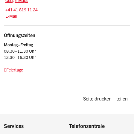
Google Maps
Tel.:
+41 41 819 11 24
E-Mail: srsz
@sz.ch
E-Mail
Öffnungszeiten
Montag–Freitag
08.30–11.30 Uhr
13.30–16.30 Uhr
Feiertage
Diese Seite d
Seite drucken
teilen
Footer
Services
Telefonzentrale