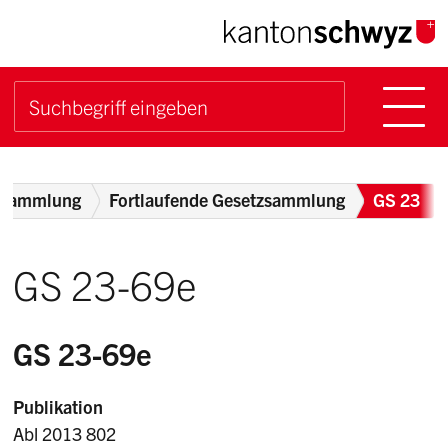
Navigieren im Kanton Sch
Schnellnavigation
Hauptn
Suche starten
Suchbegriff
Breadcrumb
zsammlung
Fortlaufende Gesetzsammlung
GS 23
GS 23-69e
GS 23-69e
Publikation
Abl 2013 802