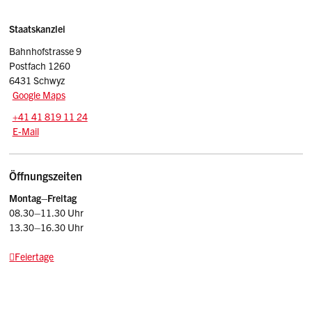
Sidebar
Adresse
Staatskanzlei
Bahnhofstrasse 9
Postfach 1260
6431 Schwyz
Google Maps
Tel.:
+41 41 819 11 24
E-Mail: srsz
@sz.ch
E-Mail
Öffnungszeiten
Montag–Freitag
08.30–11.30 Uhr
13.30–16.30 Uhr
Feiertage