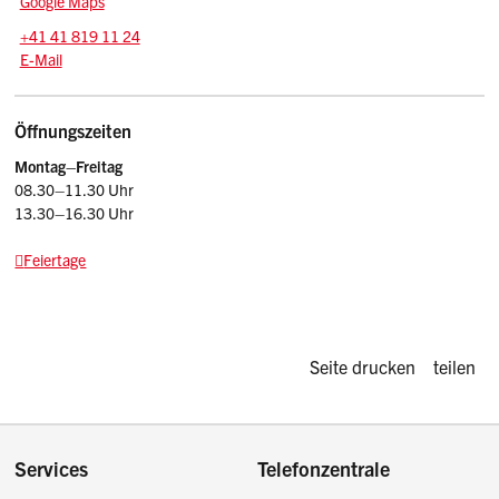
Google Maps
Tel.:
+41 41 819 11 24
E-Mail: srsz
@sz.ch
E-Mail
Öffnungszeiten
Montag–Freitag
08.30–11.30 Uhr
13.30–16.30 Uhr
Feiertage
Diese Seite d
Seite drucken
teilen
Footer
Services
Telefonzentrale