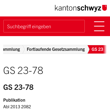
Navigieren im Kanton Sch
Schnellnavigation
Hauptn
Suche starten
Suchbegriff
Breadcrumb
zsammlung
Fortlaufende Gesetzsammlung
GS 23
GS 23-78
GS 23-78
Publikation
Abl 2013 2082