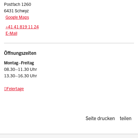
Postfach 1260
6431 Schwyz
Google Maps
Tel.:
+41 41 819 11 24
E-Mail: srsz
@sz.ch
E-Mail
Öffnungszeiten
Montag–Freitag
08.30–11.30 Uhr
13.30–16.30 Uhr
Feiertage
Diese Seite d
Seite drucken
teilen