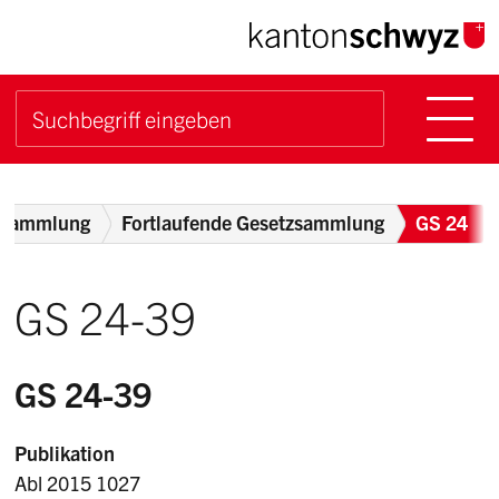
Navigieren im Kanton Sch
Schnellnavigation
Hauptn
Suche starten
Suchbegriff
Breadcrumb
zsammlung
Fortlaufende Gesetzsammlung
GS 24
GS 24-39
GS 24-39
Publikation
Abl 2015 1027