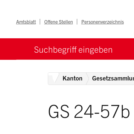
Navigieren im Ka
Schnellnavigation
Metanav
Amtsblatt
Offene Stellen
Personenverzeichnis
Suche starten
Suchbegriff
Home
Kanton
Gesetzsammlu
GS 24-57b