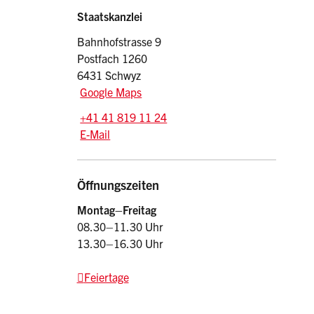
Sidebar
Adresse
Staatskanzlei
Bahnhofstrasse 9
Postfach 1260
6431 Schwyz
Google Maps
Tel.:
+41 41 819 11 24
E-Mail: srsz
@sz.ch
E-Mail
Öffnungszeiten
Montag–Freitag
08.30–11.30 Uhr
13.30–16.30 Uhr
Feiertage