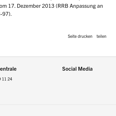
vom 17. Dezember 2013 (RRB Anpassung an
-97).
Diese Seite 
Seite drucken
teilen
entrale
Social Media
9 11 24
Facebook
Instagram
LinkedIn
Twitter / X