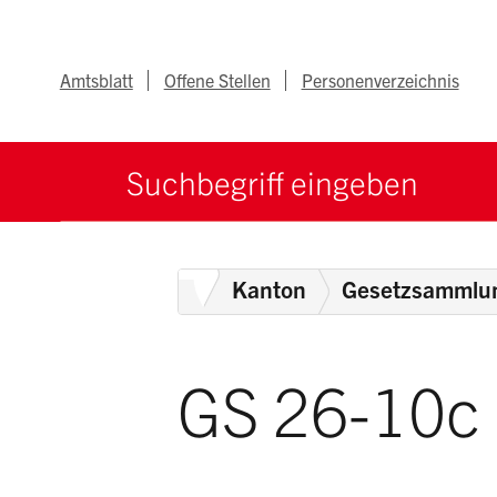
Navigieren im Ka
Schnellnavigation
Metanav
Amtsblatt
Offene Stellen
Personenverzeichnis
Suche starten
Suchbegriff
Home
Kanton
Gesetzsammlu
GS 26-10c