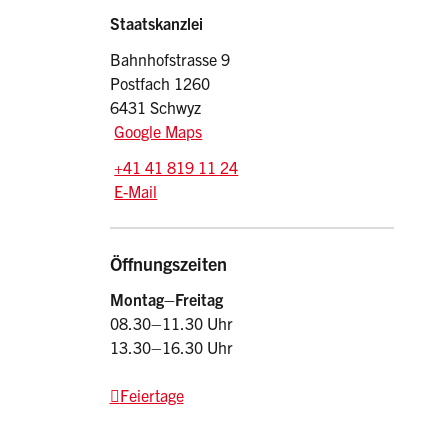
Sidebar
Adresse
Staatskanzlei
Bahnhofstrasse 9
Postfach 1260
6431 Schwyz
Google Maps
Tel.:
+41 41 819 11 24
E-Mail: srsz
@sz.ch
E-Mail
Öffnungszeiten
Montag–Freitag
08.30–11.30 Uhr
13.30–16.30 Uhr
Feiertage