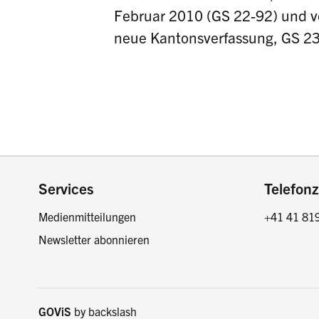
Februar 2010 (GS 22-92) und 
neue Kantonsverfassung, GS 23
Footer
Services
Telefonz
Medienmitteilungen
+41 41 81
Newsletter abonnieren
GOViS
by
backslash