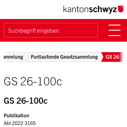
Navigieren im Kanton Sch
Schnellnavigation
Hauptn
Suche starten
Suchbegriff
Breadcrumb
zsammlung
Fortlaufende Gesetzsammlung
GS 26
GS 26-100c
GS 26-100c
Publikation
Abl 2022 3165