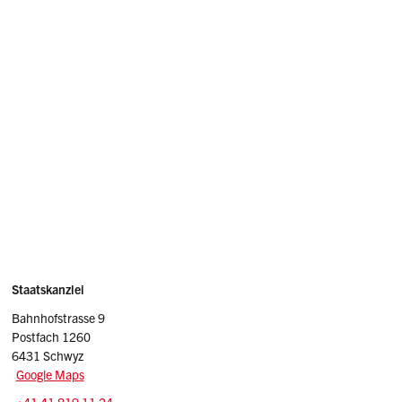
Sidebar
Adresse
Staatskanzlei
Bahnhofstrasse 9
Postfach 1260
6431 Schwyz
Google Maps
Tel.: