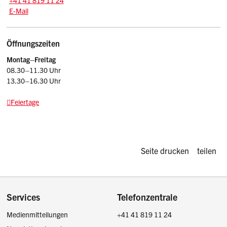
+41 41 819 11 24
E-Mail: srsz
@sz.ch
E-Mail
Öffnungszeiten
Montag–Freitag
08.30–11.30 Uhr
13.30–16.30 Uhr
Feiertage
Diese Seite d
Seite drucken
teilen
Footer
Services
Telefonzentrale
Medienmitteilungen
+41 41 819 11 24