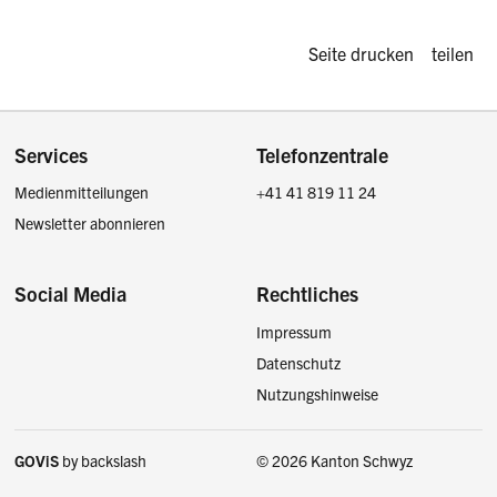
Diese Seite d
Seite drucken
teilen
Footer
Services
Telefonzentrale
Medienmitteilungen
+41 41 819 11 24
Newsletter abonnieren
Social Media
Rechtliches
Impressum
Facebook
Instagram
LinkedIn
Twitter / X
Datenschutz
Nutzungshinweise
GOViS
by
backslash
© 2026 Kanton Schwyz