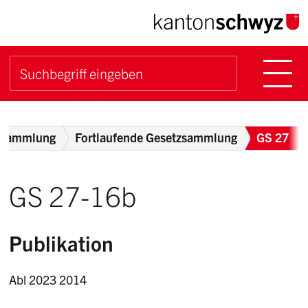
Navigieren im Kanton Sch
Schnellnavigation
Hauptn
Suche starten
Suchbegriff
Breadcrumb
zsammlung
Fortlaufende Gesetzsammlung
GS 27
GS 27-16b
Publikation
Abl 2023 2014