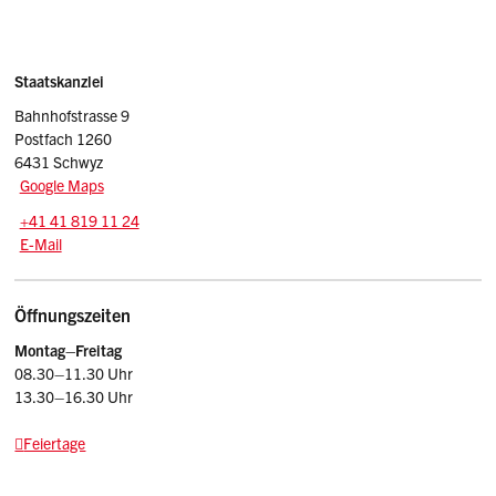
Sidebar
Adresse
Staatskanzlei
Bahnhofstrasse 9
Postfach 1260
6431 Schwyz
Google Maps
Tel.:
+41 41 819 11 24
E-Mail: srsz
@sz.ch
E-Mail
Öffnungszeiten
Montag–Freitag
08.30–11.30 Uhr
13.30–16.30 Uhr
Feiertage