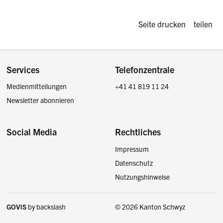
Diese Seite d
Seite drucken
teilen
Footer
Services
Telefonzentrale
Medienmitteilungen
+41 41 819 11 24
Newsletter abonnieren
Social Media
Rechtliches
Impressum
Facebook
Instagram
LinkedIn
Twitter / X
Datenschutz
Nutzungshinweise
GOViS
by
backslash
© 2026 Kanton Schwyz