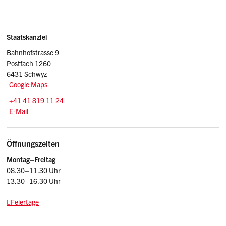
Sidebar
Adresse
Staatskanzlei
Bahnhofstrasse 9
Postfach 1260
6431 Schwyz
Google Maps
Tel.:
+41 41 819 11 24
E-Mail: srsz
@sz.ch
E-Mail
Öffnungszeiten
Montag–Freitag
08.30–11.30 Uhr
13.30–16.30 Uhr
Feiertage