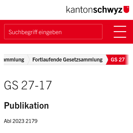
Navigieren im Kanton Sch
Schnellnavigation
Hauptn
Suche starten
Suchbegriff
Breadcrumb
zsammlung
Fortlaufende Gesetzsammlung
GS 27
GS 27-17
Publikation
Abl 2023 2179