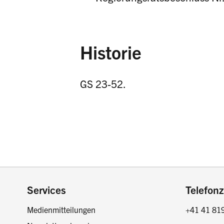
Historie
GS 23-52.
Footer
Services
Telefonz
Medienmitteilungen
+41 41 81