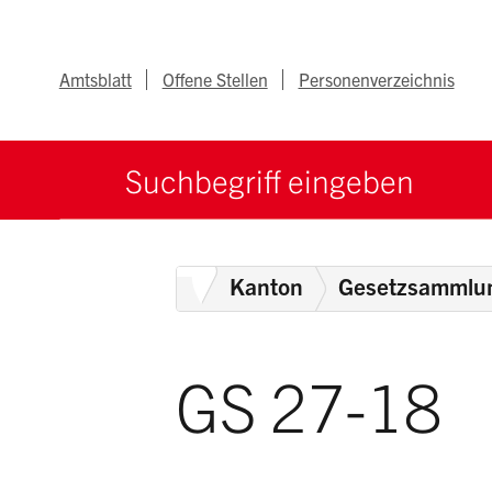
Navigieren im Ka
Schnellnavigation
Metanav
Amtsblatt
Offene Stellen
Personenverzeichnis
Suche starten
Suchbegriff
Home
Kanton
Gesetzsammlu
GS 27-18