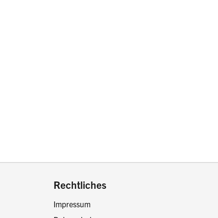
drucken oder teilen:
Rechtliches
Impressum