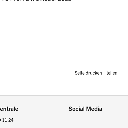
Diese Seite 
Seite drucken
teilen
entrale
Social Media
9 11 24
Facebook
Instagram
LinkedIn
Twitter / X