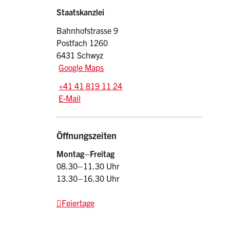
Sidebar
Adresse
Staatskanzlei
Bahnhofstrasse 9
Postfach 1260
6431 Schwyz
Google Maps
Tel.:
+41 41 819 11 24
E-Mail: srsz
@sz.ch
E-Mail
Öffnungszeiten
Montag–Freitag
08.30–11.30 Uhr
13.30–16.30 Uhr
Feiertage