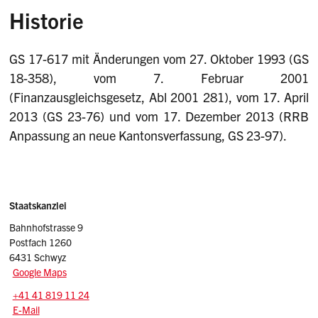
Historie
GS 17-617 mit Änderungen vom 27. Oktober 1993 (GS
18-358), vom 7. Februar 2001
(Finanzausgleichsgesetz, Abl 2001 281), vom 17. April
2013 (GS 23-76) und vom 17. Dezember 2013 (RRB
Anpassung an neue Kantonsverfassung, GS 23-97).
Sidebar
Adresse
Staatskanzlei
Bahnhofstrasse 9
Postfach 1260
6431 Schwyz
Google Maps
Tel.:
+41 41 819 11 24
E-Mail: srsz
@sz.ch
E-Mail