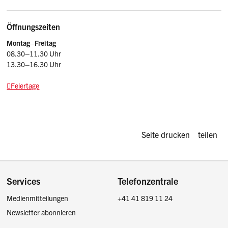
Öffnungszeiten
Montag–Freitag
08.30–11.30 Uhr
13.30–16.30 Uhr
Feiertage
Diese Seite d
Seite drucken
teilen
Footer
Services
Telefonzentrale
Medienmitteilungen
+41 41 819 11 24
Newsletter abonnieren