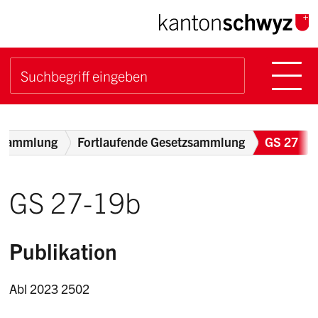
Navigieren im Kanton Sch
Schnellnavigation
Hauptn
Suche starten
Suchbegriff
Breadcrumb
zsammlung
Fortlaufende Gesetzsammlung
GS 27
GS 27-19b
Publikation
Abl 2023 2502