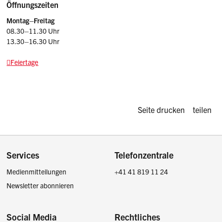
Öffnungszeiten
Montag–Freitag
08.30–11.30 Uhr
13.30–16.30 Uhr
Feiertage
Diese Seite d
Seite drucken
teilen
Footer
Services
Telefonzentrale
Medienmitteilungen
+41 41 819 11 24
Newsletter abonnieren
Social Media
Rechtliches