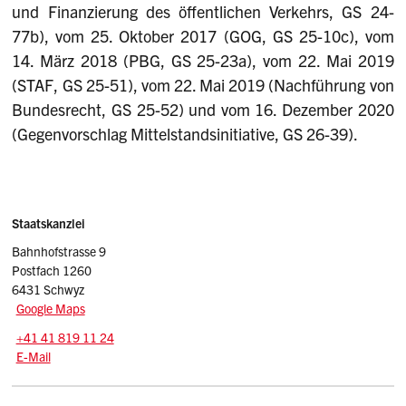
und Finanzierung des öffentlichen Verkehrs, GS 24-
77b), vom 25. Oktober 2017 (GOG, GS 25-10c), vom
14. März 2018 (PBG, GS 25-23a), vom 22. Mai 2019
(STAF, GS 25-51), vom 22. Mai 2019 (Nachführung von
Bundesrecht, GS 25-52) und vom 16. Dezember 2020
(Gegenvorschlag Mittelstandsinitiative, GS 26-39).
Sidebar
Adresse
Staatskanzlei
Bahnhofstrasse 9
Postfach 1260
6431 Schwyz
Google Maps
Tel.:
+41 41 819 11 24
E-Mail: srsz
@sz.ch
E-Mail