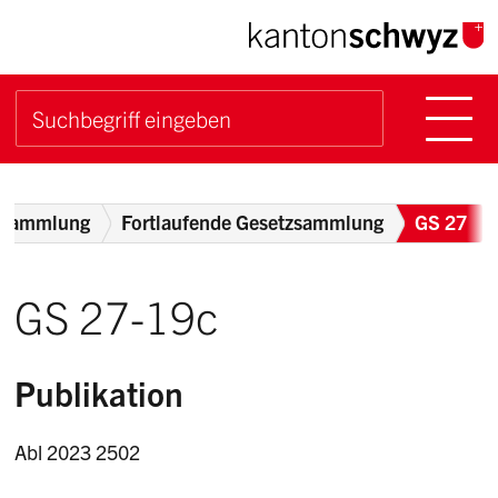
Navigieren im Kanton Sch
Schnellnavigation
Hauptn
Suche starten
Suchbegriff
Breadcrumb
zsammlung
Fortlaufende Gesetzsammlung
GS 27
GS 27-19c
Publikation
Abl 2023 2502