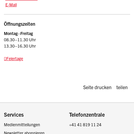
E-Mail: srsz
@sz.ch
E-Mail
Öffnungszeiten
Montag–Freitag
08.30–11.30 Uhr
13.30–16.30 Uhr
Feiertage
Diese Seite d
Seite drucken
teilen
Footer
Services
Telefonzentrale
Medienmitteilungen
+41 41 819 11 24
Newsletter abonnieren