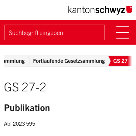
Navigieren im Kanton Sch
Schnellnavigation
Hauptn
Suche starten
Suchbegriff
Breadcrumb
zsammlung
Fortlaufende Gesetzsammlung
GS 27
GS 27-2
Publikation
Abl 2023 595