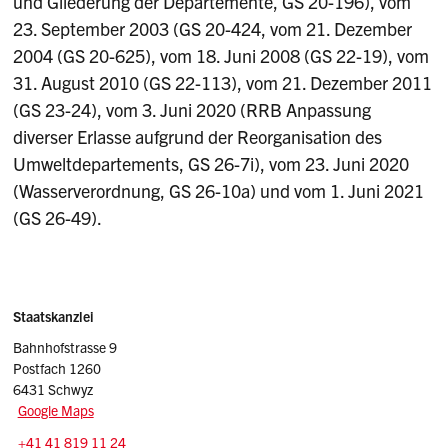
und Gliederung der Departemente, GS 20-196), vom
23. September 2003 (GS 20-424, vom 21. Dezember
2004 (GS 20-625), vom 18. Juni 2008 (GS 22-19), vom
31. August 2010 (GS 22-113), vom 21. Dezember 2011
(GS 23-24), vom 3. Juni 2020 (RRB Anpassung
diverser Erlasse aufgrund der Reorganisation des
Umweltdepartements, GS 26-7i), vom 23. Juni 2020
(Wasserverordnung, GS 26-10a) und vom 1. Juni 2021
(GS 26-49).
Sidebar
Adresse
Staatskanzlei
Bahnhofstrasse 9
Postfach 1260
6431 Schwyz
Google Maps
Tel.:
+41 41 819 11 24