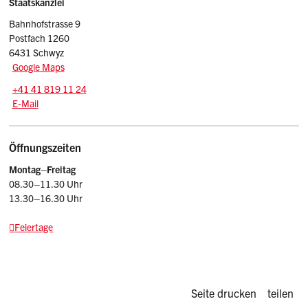
Sidebar
Adresse
Staatskanzlei
Bahnhofstrasse 9
Postfach 1260
6431 Schwyz
Google Maps
Tel.:
+41 41 819 11 24
E-Mail: srsz
@sz.ch
E-Mail
Öffnungszeiten
Montag–Freitag
08.30–11.30 Uhr
13.30–16.30 Uhr
Feiertage
Diese Seite d
Seite drucken
teilen