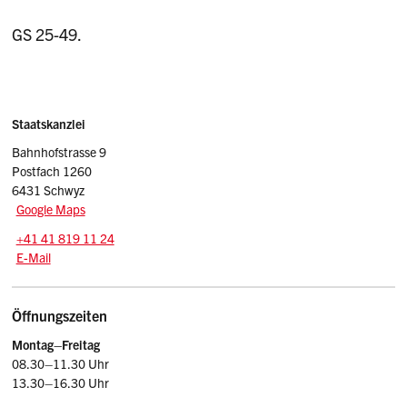
GS 25-49.
Sidebar
Adresse
Staatskanzlei
Bahnhofstrasse 9
Postfach 1260
6431 Schwyz
Google Maps
Tel.:
+41 41 819 11 24
E-Mail: srsz
@sz.ch
E-Mail
Öffnungszeiten
Montag–Freitag
08.30–11.30 Uhr
13.30–16.30 Uhr