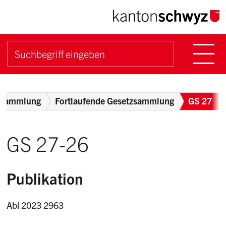
Navigieren im Kanton Sch
Schnellnavigation
Hauptn
Suche starten
Suchbegriff
Breadcrumb
zsammlung
Fortlaufende Gesetzsammlung
GS 27
GS 27-26
Publikation
Abl 2023 2963