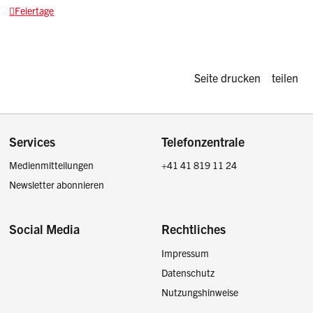
Feiertage
Diese Seite d
Seite drucken
teilen
Footer
Services
Telefonzentrale
Medienmitteilungen
+41 41 819 11 24
Newsletter abonnieren
Social Media
Rechtliches
Impressum
Facebook
Instagram
LinkedIn
Twitter / X
Datenschutz
Nutzungshinweise