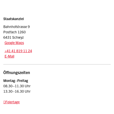
Sidebar
Adresse
Staatskanzlei
Bahnhofstrasse 9
Postfach 1260
6431 Schwyz
Google Maps
Tel.:
+41 41 819 11 24
E-Mail: srsz
@sz.ch
E-Mail
Öffnungszeiten
Montag–Freitag
08.30–11.30 Uhr
13.30–16.30 Uhr
Feiertage