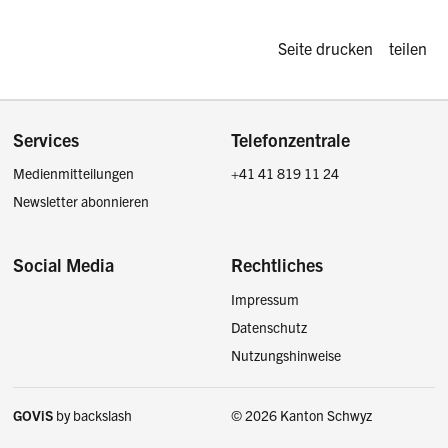
Diese Seite d
Seite drucken
teilen
Footer
Services
Telefonzentrale
Medienmitteilungen
+41 41 819 11 24
Newsletter abonnieren
Social Media
Rechtliches
Impressum
Facebook
Instagram
LinkedIn
Twitter / X
Datenschutz
Nutzungshinweise
GOViS
by
backslash
© 2026 Kanton Schwyz