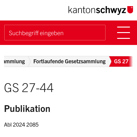
Navigieren im Kanton Sch
Schnellnavigation
Hauptn
Suche starten
Suchbegriff
Breadcrumb
zsammlung
Fortlaufende Gesetzsammlung
GS 27
GS 27-44
Publikation
Abl 2024 2085