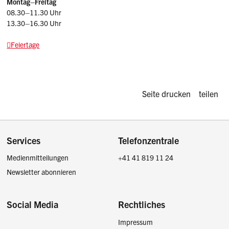
Montag–Freitag
08.30–11.30 Uhr
13.30–16.30 Uhr
Feiertage
Diese Seite d
Seite drucken
teilen
Footer
Services
Telefonzentrale
Medienmitteilungen
+41 41 819 11 24
Newsletter abonnieren
Social Media
Rechtliches
Impressum
Facebook
Instagram
LinkedIn
Twitter / X