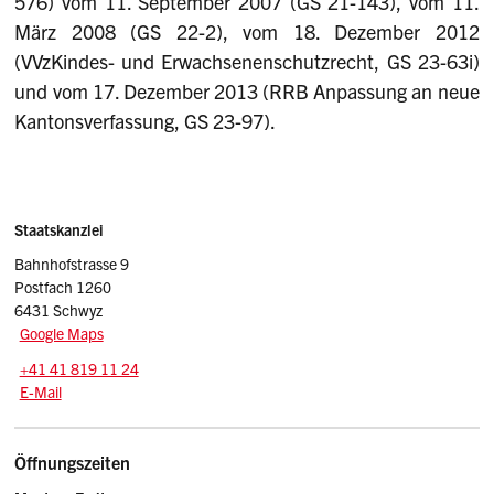
576) vom 11. September 2007 (GS 21-143), vom 11.
März 2008 (GS 22-2), vom 18. Dezember 2012
(VVzKindes- und Erwachsenenschutzrecht, GS 23-63i)
und vom 17. Dezember 2013 (RRB Anpassung an neue
Kantonsverfassung, GS 23-97).
Sidebar
Adresse
Staatskanzlei
Bahnhofstrasse 9
Postfach 1260
6431 Schwyz
Google Maps
Tel.:
+41 41 819 11 24
E-Mail: srsz
@sz.ch
E-Mail
Öffnungszeiten