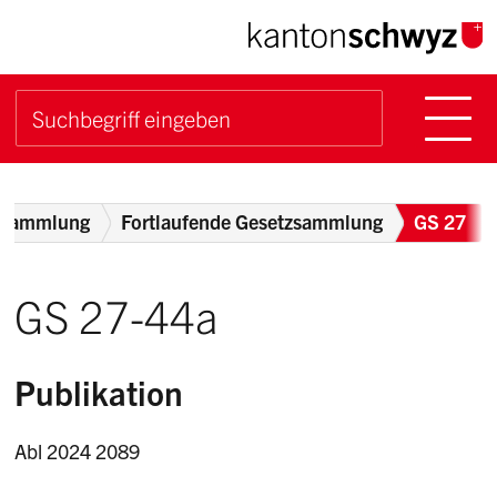
Navigieren im Kanton Sch
Schnellnavigation
Hauptn
Suche starten
Suchbegriff
Breadcrumb
zsammlung
Fortlaufende Gesetzsammlung
GS 27
GS 27-44a
Publikation
Abl 2024 2089