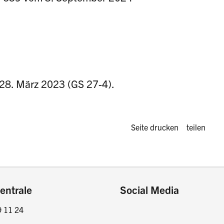
8. März 2023 (GS 27-4).
Diese Seite 
Seite drucken
teilen
entrale
Social Media
9 11 24
Facebook
Instagram
LinkedIn
Twitter / X