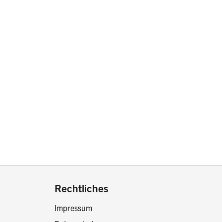
drucken oder teilen:
Rechtliches
Impressum