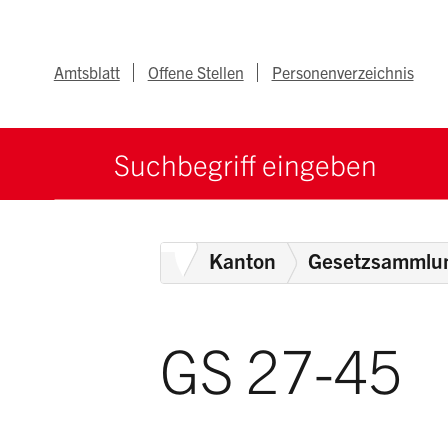
Navigieren im Ka
Schnellnavigation
Metanav
Amtsblatt
Offene Stellen
Personenverzeichnis
Suche starten
Suchbegriff
Home
Kanton
Gesetzsammlu
GS 27-45