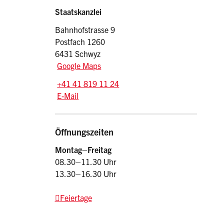
Sidebar
Adresse
Staatskanzlei
Bahnhofstrasse 9
Postfach 1260
6431 Schwyz
Google Maps
Tel.:
+41 41 819 11 24
E-Mail: srsz
@sz.ch
E-Mail
Öffnungszeiten
Montag–Freitag
08.30–11.30 Uhr
13.30–16.30 Uhr
Feiertage