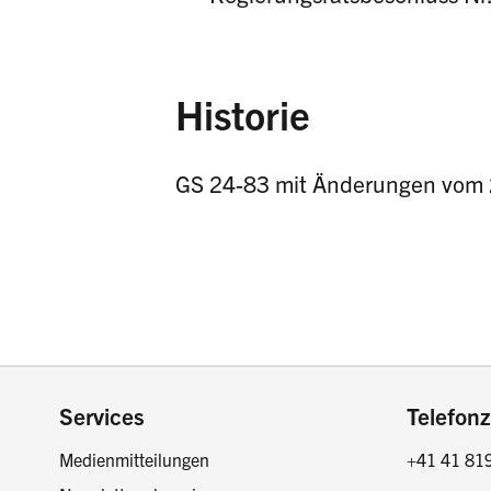
Historie
GS 24-83 mit Änderungen vom 2
Footer
Services
Telefonz
Medienmitteilungen
+41 41 81