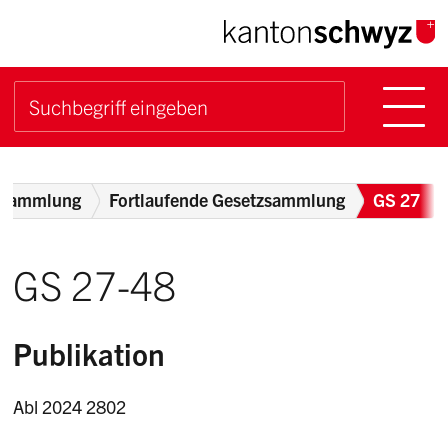
Navigieren im Kanton Sch
Schnellnavigation
Hauptn
Suche starten
Suchbegriff
Breadcrumb
zsammlung
Fortlaufende Gesetzsammlung
GS 27
GS 27-48
Publikation
Abl 2024 2802