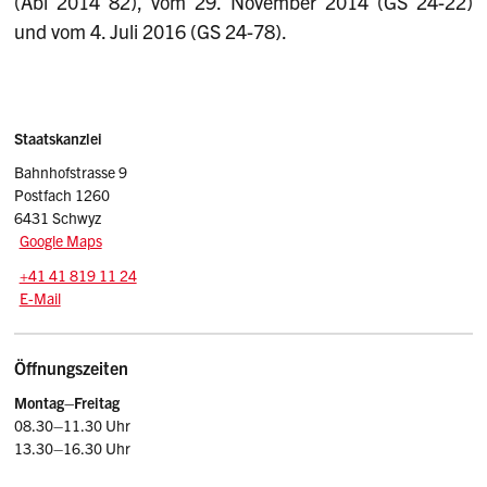
(Abl 2014 82), vom 29. November 2014 (GS 24-22)
und vom 4. Juli 2016 (GS 24-78).
Sidebar
Adresse
Staatskanzlei
Bahnhofstrasse 9
Postfach 1260
6431 Schwyz
Google Maps
Tel.:
+41 41 819 11 24
E-Mail: srsz
@sz.ch
E-Mail
Öffnungszeiten
Montag–Freitag
08.30–11.30 Uhr
13.30–16.30 Uhr