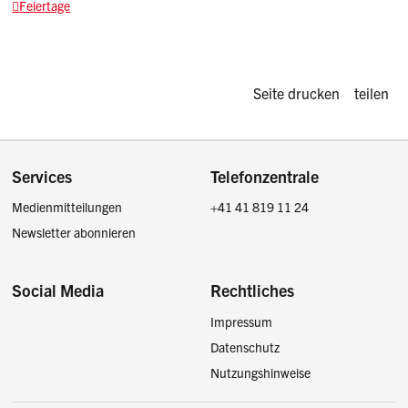
Feiertage
Diese Seite d
Seite drucken
teilen
Footer
Services
Telefonzentrale
Medienmitteilungen
+41 41 819 11 24
Newsletter abonnieren
Social Media
Rechtliches
Impressum
Facebook
Instagram
LinkedIn
Twitter / X
Datenschutz
Nutzungshinweise