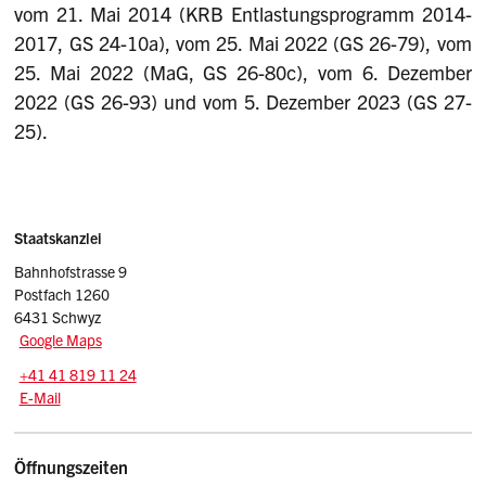
vom 21. Mai 2014 (KRB Entlastungsprogramm 2014-
2017, GS 24-10a), vom 25. Mai 2022 (GS 26-79), vom
25. Mai 2022 (MaG, GS 26-80c), vom 6. Dezember
2022 (GS 26-93) und vom 5. Dezember 2023 (GS 27-
25).
Sidebar
Adresse
Staatskanzlei
Bahnhofstrasse 9
Postfach 1260
6431 Schwyz
Google Maps
Tel.:
+41 41 819 11 24
E-Mail: srsz
@sz.ch
E-Mail
Öffnungszeiten