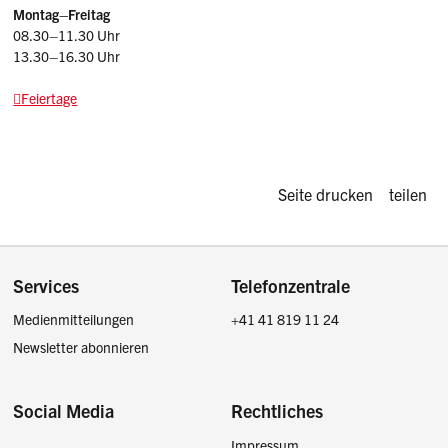
Montag–Freitag
08.30–11.30 Uhr
13.30–16.30 Uhr
Feiertage
Diese Seite d
Seite drucken
teilen
Footer
Services
Telefonzentrale
Medienmitteilungen
+41 41 819 11 24
Newsletter abonnieren
Social Media
Rechtliches
Impressum