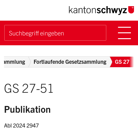
Navigieren im Kanton Sch
Schnellnavigation
Hauptn
Suche starten
Suchbegriff
Breadcrumb
zsammlung
Fortlaufende Gesetzsammlung
GS 27
GS 27-51
Publikation
Abl 2024 2947