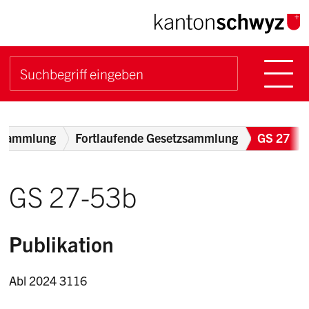
Navigieren im Kanton Sch
Schnellnavigation
Hauptn
Suche starten
Suchbegriff
Breadcrumb
zsammlung
Fortlaufende Gesetzsammlung
GS 27
GS 27-53b
Publikation
Abl 2024 3116