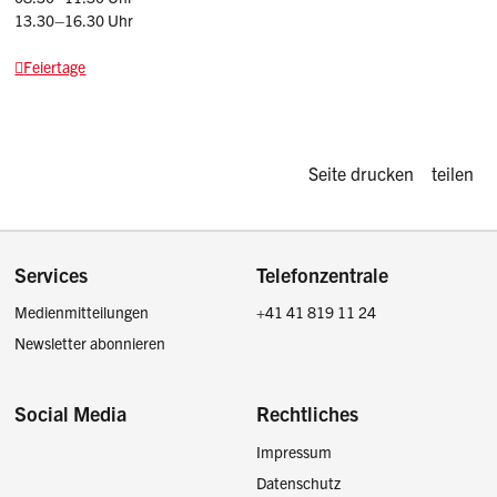
13.30–16.30 Uhr
Feiertage
Diese Seite d
Seite drucken
teilen
Footer
Services
Telefonzentrale
Medienmitteilungen
+41 41 819 11 24
Newsletter abonnieren
Social Media
Rechtliches
Impressum
Facebook
Instagram
LinkedIn
Twitter / X
Datenschutz