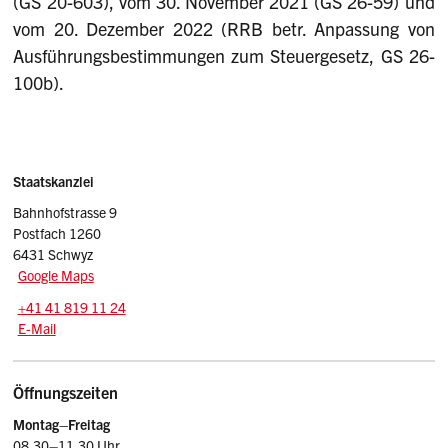
(GS 20-603), vom 30. November 2021 (GS 26-59) und
vom 20. Dezember 2022 (RRB betr. Anpassung von
Ausführungsbestimmungen zum Steuergesetz, GS 26-
100b).
Sidebar
Adresse
Staatskanzlei
Bahnhofstrasse 9
Postfach 1260
6431 Schwyz
Google Maps
Tel.:
+41 41 819 11 24
E-Mail: srsz
@sz.ch
E-Mail
Öffnungszeiten
Montag–Freitag
08.30–11.30 Uhr