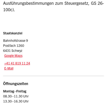
Ausführungsbestimmungen zum Steuergesetz, GS 26-
100c).
Sidebar
Adresse
Staatskanzlei
Bahnhofstrasse 9
Postfach 1260
6431 Schwyz
Google Maps
Tel.:
+41 41 819 11 24
E-Mail: srsz
@sz.ch
E-Mail
Öffnungszeiten
Montag–Freitag
08.30–11.30 Uhr
13.30–16.30 Uhr