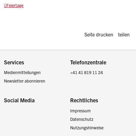
Feiertage
Diese Seite d
Seite drucken
teilen
Footer
Services
Telefonzentrale
Medienmitteilungen
+41 41 819 11 24
Newsletter abonnieren
Social Media
Rechtliches
Impressum
Facebook
Instagram
LinkedIn
Twitter / X
Datenschutz
Nutzungshinweise