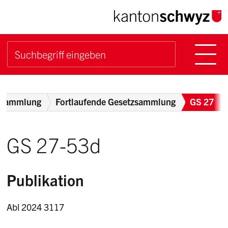
Navigieren im Kanton Sch
Schnellnavigation
Hauptn
Suche starten
Suchbegriff
Breadcrumb
zsammlung
Fortlaufende Gesetzsammlung
GS 27
GS 27-53d
Publikation
Abl 2024 3117