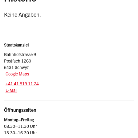
Keine Angaben.
Sidebar
Adresse
Staatskanzlei
Bahnhofstrasse 9
Postfach 1260
6431 Schwyz
Google Maps
Tel.:
+41 41 819 11 24
E-Mail: srsz
@sz.ch
E-Mail
Öffnungszeiten
Montag–Freitag
08.30–11.30 Uhr
13.30–16.30 Uhr