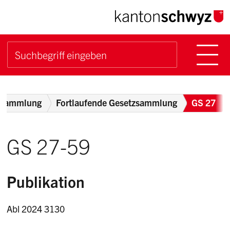
Navigieren im Kanton Sch
Schnellnavigation
Hauptn
Suche starten
Suchbegriff
Breadcrumb
zsammlung
Fortlaufende Gesetzsammlung
GS 27
GS 27-59
Publikation
Abl 2024 3130