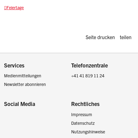
Feiertage
Diese Seite d
Seite drucken
teilen
Footer
Services
Telefonzentrale
Medienmitteilungen
+41 41 819 11 24
Newsletter abonnieren
Social Media
Rechtliches
Impressum
Facebook
Instagram
LinkedIn
Twitter / X
Datenschutz
Nutzungshinweise