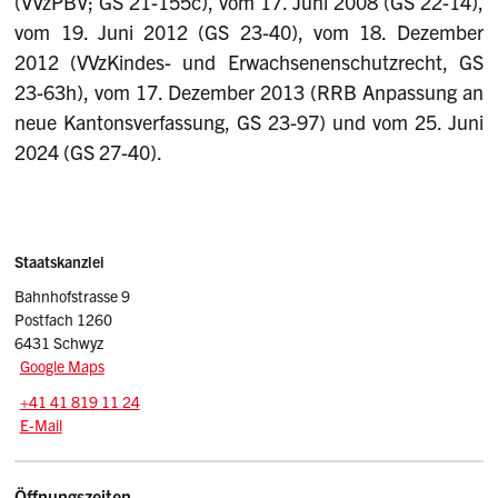
(VVzPBV; GS 21-155c), vom 17. Juni 2008 (GS 22-14),
vom 19. Juni 2012 (GS 23-40), vom 18. Dezember
2012 (VVzKindes- und Erwachsenenschutzrecht, GS
23-63h), vom 17. Dezember 2013 (RRB Anpassung an
neue Kantonsverfassung, GS 23-97) und vom 25. Juni
2024 (GS 27-40).
Sidebar
Adresse
Staatskanzlei
Bahnhofstrasse 9
Postfach 1260
6431 Schwyz
Google Maps
Tel.:
+41 41 819 11 24
E-Mail: srsz
@sz.ch
E-Mail
Öffnungszeiten