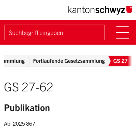
Navigieren im Kanton Sch
Schnellnavigation
Hauptn
Suche starten
Suchbegriff
Breadcrumb
zsammlung
Fortlaufende Gesetzsammlung
GS 27
GS 27-62
Publikation
Abl 2025 867