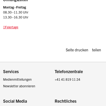
Montag–Freitag
08.30–11.30 Uhr
13.30–16.30 Uhr
Feiertage
Diese Seite d
Seite drucken
teilen
Footer
Services
Telefonzentrale
Medienmitteilungen
+41 41 819 11 24
Newsletter abonnieren
Social Media
Rechtliches