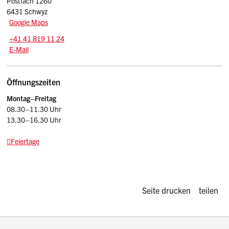
Postfach 1260
6431 Schwyz
Google Maps
Tel.:
+41 41 819 11 24
E-Mail: srsz
@sz.ch
E-Mail
Öffnungszeiten
Montag–Freitag
08.30–11.30 Uhr
13.30–16.30 Uhr
Feiertage
Diese Seite d
Seite drucken
teilen