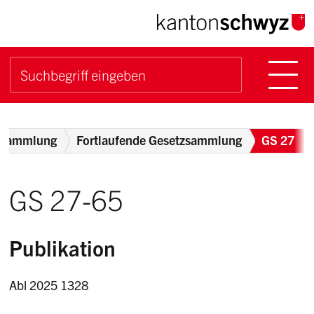
Navigieren im Kanton Sch
Schnellnavigation
Hauptn
Suche starten
Suchbegriff
Breadcrumb
zsammlung
Fortlaufende Gesetzsammlung
GS 27
GS 27-65
Publikation
Abl 2025 1328