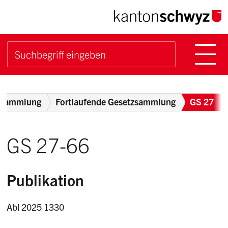
Navigieren im Kanton Sch
Schnellnavigation
Hauptn
Suche starten
Suchbegriff
Breadcrumb
zsammlung
Fortlaufende Gesetzsammlung
GS 27
GS 27-66
Publikation
Abl 2025 1330