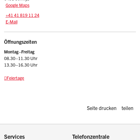
Google Maps
Tel.:
+41 41 819 11 24
E-Mail: srsz
@sz.ch
E-Mail
Öffnungszeiten
Montag–Freitag
08.30–11.30 Uhr
13.30–16.30 Uhr
Feiertage
Diese Seite d
Seite drucken
teilen
Services
Telefonzentrale