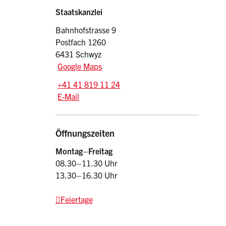
Sidebar
Adresse
Staatskanzlei
Bahnhofstrasse 9
Postfach 1260
6431 Schwyz
Google Maps
Tel.:
+41 41 819 11 24
E-Mail: srsz
@sz.ch
E-Mail
Öffnungszeiten
Montag–Freitag
08.30–11.30 Uhr
13.30–16.30 Uhr
Feiertage