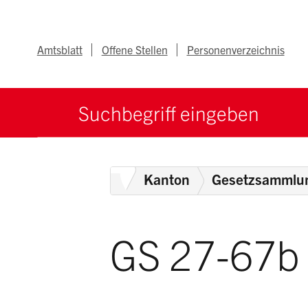
Navigieren im Ka
Schnellnavigation
Metanav
Amtsblatt
Offene Stellen
Personenverzeichnis
Suche starten
Suchbegriff
Home
Kanton
Gesetzsammlu
GS 27-67b