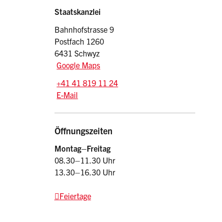
Sidebar
Adresse
Staatskanzlei
Bahnhofstrasse 9
Postfach 1260
6431 Schwyz
Google Maps
Tel.:
+41 41 819 11 24
E-Mail: srsz
@sz.ch
E-Mail
Öffnungszeiten
Montag–Freitag
08.30–11.30 Uhr
13.30–16.30 Uhr
Feiertage