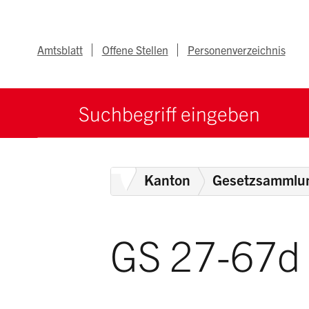
Navigieren im Ka
Schnellnavigation
Metanav
Amtsblatt
Offene Stellen
Personenverzeichnis
Suche starten
Suchbegriff
Home
Kanton
Gesetzsammlu
GS 27-67d