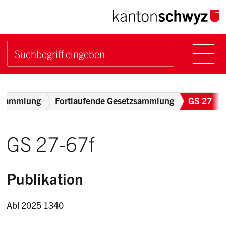
Navigieren im Kanton Sch
Schnellnavigation
Hauptn
Suche starten
Suchbegriff
Breadcrumb
zsammlung
Fortlaufende Gesetzsammlung
GS 27
GS 27-67f
Publikation
Abl 2025 1340