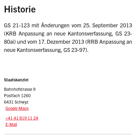
Historie
GS 21-123 mit Änderungen vom 25. September 2013
(KRB Anpassung an neue Kantonsverfassung, GS 23-
80ai) und vom 17. Dezember 2013 (RRB Anpassung an
neue Kantonsverfassung, GS 23-97).
Sidebar
Adresse
Staatskanzlei
Bahnhofstrasse 9
Postfach 1260
6431 Schwyz
Google Maps
Tel.:
+41 41 819 11 24
E-Mail: srsz
@sz.ch
E-Mail