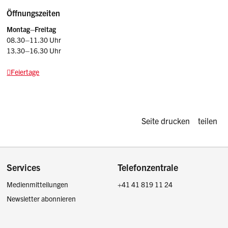
Öffnungszeiten
Montag–Freitag
08.30–11.30 Uhr
13.30–16.30 Uhr
Feiertage
Diese Seite d
Seite drucken
teilen
Footer
Services
Telefonzentrale
Medienmitteilungen
+41 41 819 11 24
Newsletter abonnieren