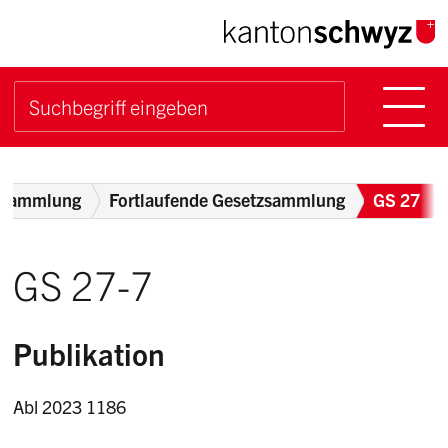
Navigieren im Kanton Sch
Schnellnavigation
Hauptn
Suche starten
Suchbegriff
Breadcrumb
zsammlung
Fortlaufende Gesetzsammlung
GS 27
GS 27-7
Publikation
Abl 2023 1186