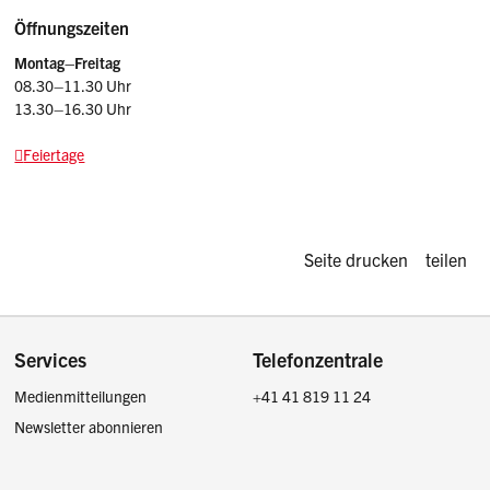
Öffnungszeiten
Montag–Freitag
08.30–11.30 Uhr
13.30–16.30 Uhr
Feiertage
Diese Seite d
Seite drucken
teilen
Footer
Services
Telefonzentrale
Medienmitteilungen
+41 41 819 11 24
Newsletter abonnieren