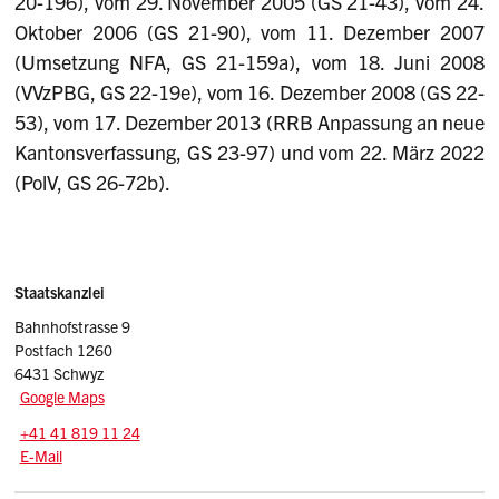
20-196), vom 29. November 2005 (GS 21-43), vom 24.
Oktober 2006 (GS 21-90), vom 11. Dezember 2007
(Umsetzung NFA, GS 21-159a), vom 18. Juni 2008
(VVzPBG, GS 22-19e), vom 16. Dezember 2008 (GS 22-
53), vom 17. Dezember 2013 (RRB Anpassung an neue
Kantonsverfassung, GS 23-97) und vom 22. März 2022
(PolV, GS 26-72b).
Sidebar
Adresse
Staatskanzlei
Bahnhofstrasse 9
Postfach 1260
6431 Schwyz
Google Maps
Tel.:
+41 41 819 11 24
E-Mail: srsz
@sz.ch
E-Mail