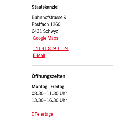
Sidebar
Adresse
Staatskanzlei
Bahnhofstrasse 9
Postfach 1260
6431 Schwyz
Google Maps
Tel.:
+41 41 819 11 24
E-Mail: srsz
@sz.ch
E-Mail
Öffnungszeiten
Montag–Freitag
08.30–11.30 Uhr
13.30–16.30 Uhr
Feiertage