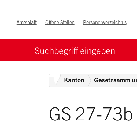
Navigieren im Ka
Schnellnavigation
Metanav
Amtsblatt
Offene Stellen
Personenverzeichnis
Suche starten
Suchbegriff
Home
Kanton
Gesetzsammlu
GS 27-73b