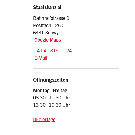
Sidebar
Adresse
Staatskanzlei
Bahnhofstrasse 9
Postfach 1260
6431 Schwyz
Google Maps
Tel.:
+41 41 819 11 24
E-Mail: srsz
@sz.ch
E-Mail
Öffnungszeiten
Montag–Freitag
08.30–11.30 Uhr
13.30–16.30 Uhr
Feiertage