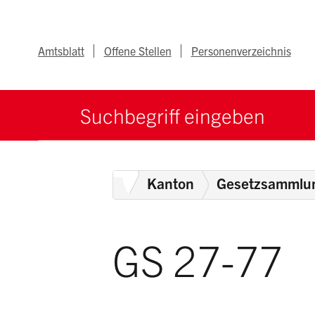
Navigieren im Ka
Schnellnavigation
Metanav
Amtsblatt
Offene Stellen
Personenverzeichnis
Suche starten
Suchbegriff
Home
Kanton
Gesetzsammlu
GS 27-77