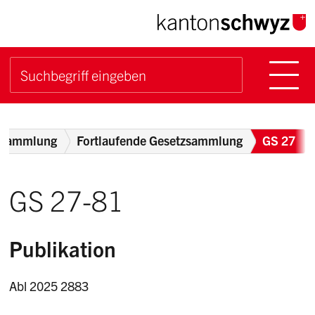
Navigieren im Kanton Sch
Schnellnavigation
Hauptn
Suche starten
Suchbegriff
Breadcrumb
zsammlung
Fortlaufende Gesetzsammlung
GS 27
GS 27-81
Publikation
Abl 2025 2883