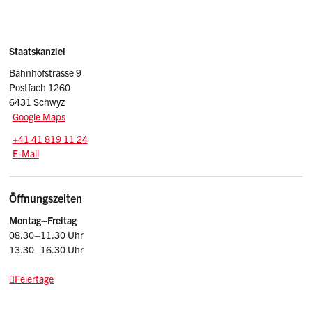
Sidebar
Adresse
Staatskanzlei
Bahnhofstrasse 9
Postfach 1260
6431 Schwyz
Google Maps
Tel.:
+41 41 819 11 24
E-Mail: srsz
@sz.ch
E-Mail
Öffnungszeiten
Montag–Freitag
08.30–11.30 Uhr
13.30–16.30 Uhr
Feiertage