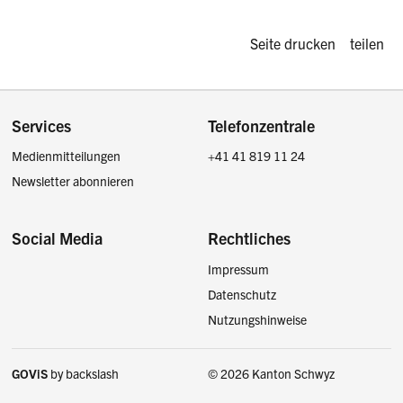
Diese Seite d
Seite drucken
teilen
Footer
Services
Telefonzentrale
Medienmitteilungen
+41 41 819 11 24
Newsletter abonnieren
Social Media
Rechtliches
Impressum
Facebook
Instagram
LinkedIn
Twitter / X
Datenschutz
Nutzungshinweise
GOViS
by
backslash
© 2026 Kanton Schwyz