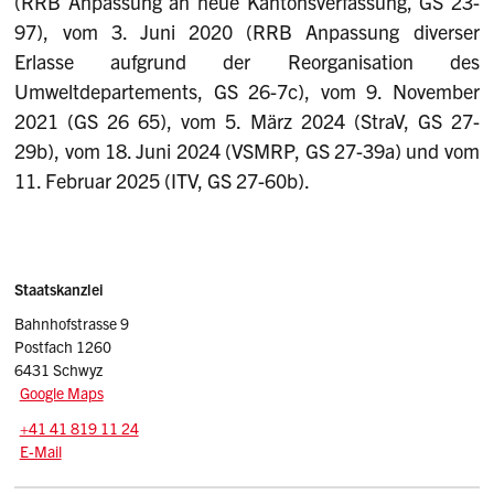
(RRB Anpassung an neue Kantonsverfassung, GS 23-
97), vom 3. Juni 2020 (RRB Anpassung diverser
Erlasse aufgrund der Reorganisation des
Umweltdepartements, GS 26-7c), vom 9. November
2021 (GS 26 65), vom 5. März 2024 (StraV, GS 27-
29b), vom 18. Juni 2024 (VSMRP, GS 27-39a) und vom
11. Februar 2025 (ITV, GS 27-60b).
Sidebar
Adresse
Staatskanzlei
Bahnhofstrasse 9
Postfach 1260
6431 Schwyz
Google Maps
Tel.:
+41 41 819 11 24
E-Mail: srsz
@sz.ch
E-Mail