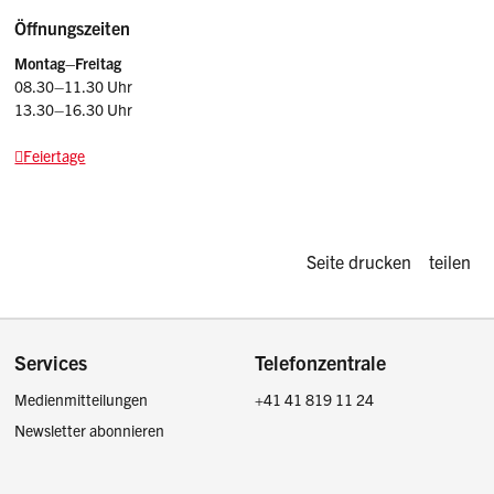
Öffnungszeiten
Montag–Freitag
08.30–11.30 Uhr
13.30–16.30 Uhr
Feiertage
Diese Seite d
Seite drucken
teilen
Footer
Services
Telefonzentrale
Medienmitteilungen
+41 41 819 11 24
Newsletter abonnieren