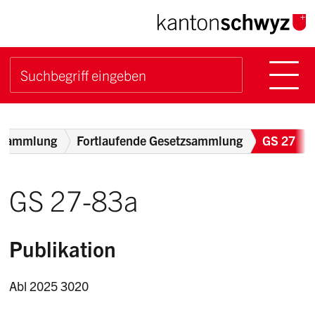
Navigieren im Kanton Sch
Schnellnavigation
Hauptn
Suche starten
Suchbegriff
Breadcrumb
zsammlung
Fortlaufende Gesetzsammlung
GS 27
GS 27-83a
Publikation
Abl 2025 3020