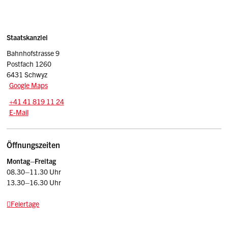
Sidebar
Adresse
Staatskanzlei
Bahnhofstrasse 9
Postfach 1260
6431 Schwyz
Google Maps
Tel.:
+41 41 819 11 24
E-Mail: srsz
@sz.ch
E-Mail
Öffnungszeiten
Montag–Freitag
08.30–11.30 Uhr
13.30–16.30 Uhr
Feiertage