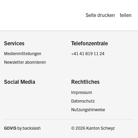
Diese Seite d
Seite drucken
teilen
Footer
Services
Telefonzentrale
Medienmitteilungen
+41 41 819 11 24
Newsletter abonnieren
Social Media
Rechtliches
Impressum
Facebook
Instagram
LinkedIn
Twitter / X
Datenschutz
Nutzungshinweise
GOViS
by
backslash
© 2026 Kanton Schwyz