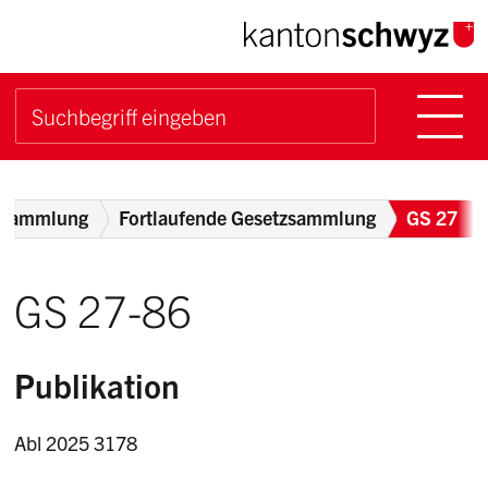
Navigieren im Kanton Sch
Schnellnavigation
Hauptn
Suche starten
Suchbegriff
Breadcrumb
zsammlung
Fortlaufende Gesetzsammlung
GS 27
GS 27-86
Publikation
Abl 2025 3178