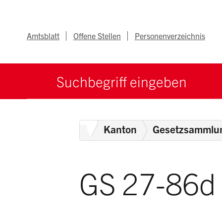
Navigieren im Ka
Schnellnavigation
Metanav
Amtsblatt
Offene Stellen
Personenverzeichnis
Suche starten
Suchbegriff
Home
Kanton
Gesetzsammlu
GS 27-86d