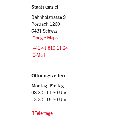
Sidebar
Adresse
Staatskanzlei
Bahnhofstrasse 9
Postfach 1260
6431 Schwyz
Google Maps
Tel.:
+41 41 819 11 24
E-Mail: srsz
@sz.ch
E-Mail
Öffnungszeiten
Montag–Freitag
08.30–11.30 Uhr
13.30–16.30 Uhr
Feiertage