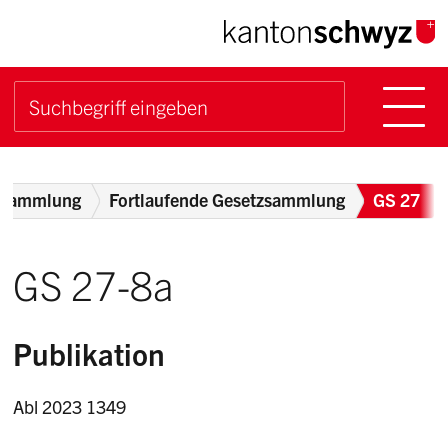
Navigieren im Kanton Sch
Schnellnavigation
Hauptn
Suche starten
Suchbegriff
Breadcrumb
zsammlung
Fortlaufende Gesetzsammlung
GS 27
GS 27-8a
Publikation
Abl 2023 1349