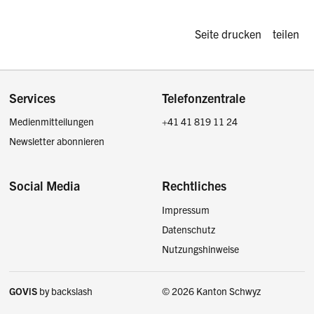
Diese Seite d
Seite drucken
teilen
Footer
Services
Telefonzentrale
Medienmitteilungen
+41 41 819 11 24
Newsletter abonnieren
Social Media
Rechtliches
Impressum
Facebook
Instagram
LinkedIn
Twitter / X
Datenschutz
Nutzungshinweise
GOViS
by
backslash
© 2026 Kanton Schwyz