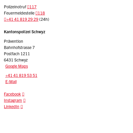
Polizeinotruf
117
Feuermeldestelle
118
+41 41 819 29 29
(24h)
Sidebar
Adresse
Kantonspolizei Schwyz
Prävention
Bahnhofstrasse 7
Postfach 1211
6431 Schwyz
Google Maps
Tel.:
+41 41 819 53 51
E-Mail: praevention.kapo
@sz.ch
E-Mail
Facebook
Instagram
LinkedIn