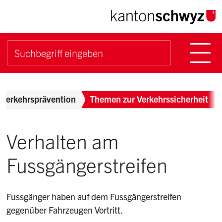
Navigieren im Kanton Sch
Schnellnavigation
Hauptn
Suche starten
Suchbegriff
Breadcrumb
Verkehrsprävention
Themen zur Verkehrssicherheit
Verhalten am
Fussgängerstreifen
Fussgänger haben auf dem Fussgängerstreifen
gegenüber Fahrzeugen Vortritt.