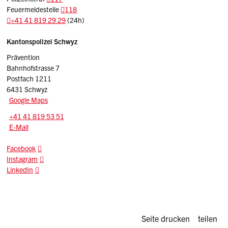
Feuermeldestelle
118
+41 41 819 29 29
(24h)
Sidebar
Adresse
Kantonspolizei Schwyz
Prävention
Bahnhofstrasse 7
Postfach 1211
6431 Schwyz
Google Maps
Tel.:
+41 41 819 53 51
E-Mail: praevention.kapo
@sz.ch
E-Mail
Facebook
Instagram
LinkedIn
Diese Seite d
Seite drucken
teilen