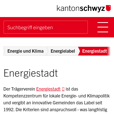
Navigieren im Kanton Sch
Schnellnavigation
Hauptn
Suche starten
Suchbegriff
Breadcrumb
e
Energie und Klima
Energielabel
Energiestadt
Energiestadt
Der Trägerverein
Energiestadt
ist das
Kompetenzzentrum für lokale Energie- und Klimapolitik
und vergibt an innovative Gemeinden das Label seit
1992. Die Kriterien sind anspruchsvoll - was langfristig