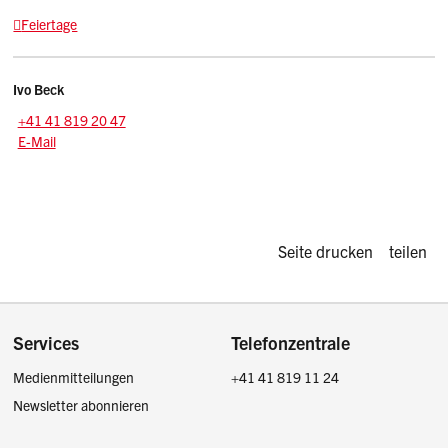
Feiertage
Kontakt
Ivo
Beck
Zentrale:
+41 41 819 20 47
E-Mail: ivo.beck
@sz.ch
E-Mail
Diese Seite d
Seite drucken
teilen
Footer
Services
Telefonzentrale
Medienmitteilungen
+41 41 819 11 24
Newsletter abonnieren