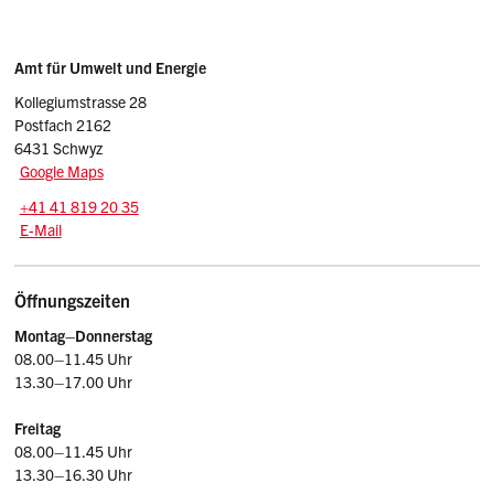
Sidebar
Adresse
Amt für Umwelt und Energie
Kollegiumstrasse 28
Postfach 2162
6431 Schwyz
Google Maps
Tel.:
+41 41 819 20 35
E-Mail: afu
@sz.ch
E-Mail
Öffnungszeiten
Montag–Donnerstag
08.00–11.45 Uhr
13.30–17.00 Uhr
Freitag
08.00–11.45 Uhr
13.30–16.30 Uhr