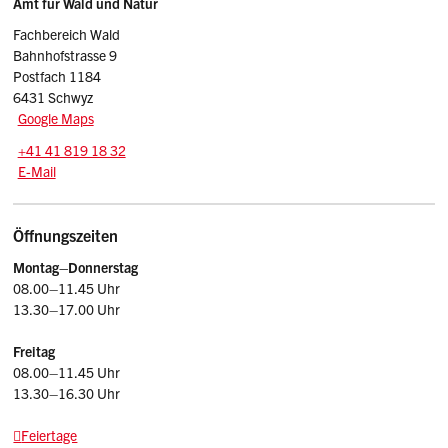
Sidebar
Adresse
Amt für Wald und Natur
Fachbereich Wald
Bahnhofstrasse 9
Postfach 1184
6431 Schwyz
Google Maps
Tel.:
+41 41 819 18 32
E-Mail: awn
@sz.ch
E-Mail
Öffnungszeiten
Montag–Donnerstag
08.00–11.45 Uhr
13.30–17.00 Uhr
Freitag
08.00–11.45 Uhr
13.30–16.30 Uhr
Feiertage