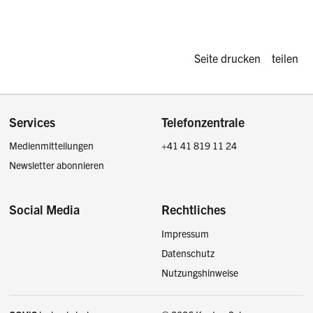
Diese Seite d
Seite drucken
teilen
Footer
Services
Telefonzentrale
Medienmitteilungen
+41 41 819 11 24
Newsletter abonnieren
Social Media
Rechtliches
Impressum
Facebook
Instagram
LinkedIn
Twitter / X
Datenschutz
Nutzungshinweise