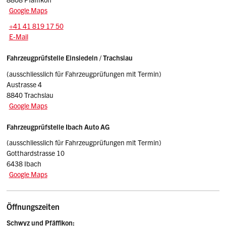
Google Maps
Tel.:
+41 41 819 17 50
E-Mail: adminpf.vasz
@sz.ch
E-Mail
Fahrzeugprüfstelle Einsiedeln / Trachslau
(ausschliesslich für Fahrzeugprüfungen mit Termin)
Austrasse 4
8840 Trachslau
Google Maps
Fahrzeugprüfstelle Ibach Auto AG
(ausschliesslich für Fahrzeugprüfungen mit Termin)
Gotthardstrasse 10
6438 Ibach
Google Maps
Öffnungszeiten
Schwyz und Pfäffikon: