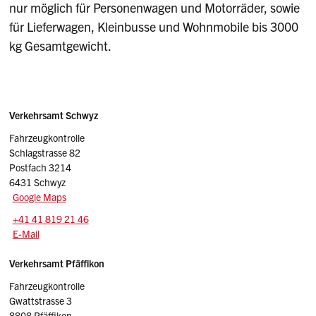
nur möglich für Personenwagen und Motorräder, sowie
für Lieferwagen, Kleinbusse und Wohnmobile bis 3000
kg Gesamtgewicht.
Sidebar
Adressen
Verkehrsamt Schwyz
Fahrzeugkontrolle
Schlagstrasse 82
Postfach 3214
6431 Schwyz
Google Maps
Tel.:
+41 41 819 21 46
E-Mail: adminfz.vasz
@sz.ch
E-Mail
Verkehrsamt Pfäffikon
Fahrzeugkontrolle
Gwattstrasse 3
8808 Pfäffikon