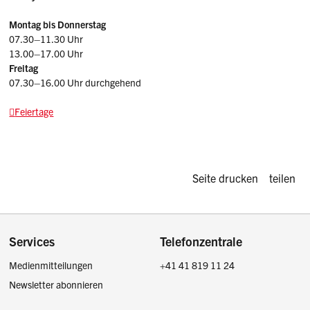
Montag bis Donnerstag
07.30–11.30 Uhr
13.00–17.00 Uhr
Freitag
07.30–16.00 Uhr durchgehend
Feiertage
Diese Seite d
Seite drucken
teilen
Footer
Services
Telefonzentrale
Medienmitteilungen
+41 41 819 11 24
Newsletter abonnieren