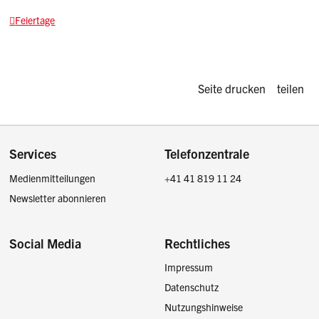
Feiertage
Diese Seite d
Seite drucken
teilen
Footer
Services
Telefonzentrale
Medienmitteilungen
+41 41 819 11 24
Newsletter abonnieren
Social Media
Rechtliches
Impressum
Facebook
Instagram
LinkedIn
Twitter / X
Datenschutz
Nutzungshinweise