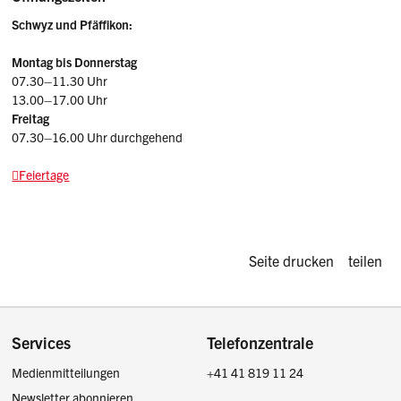
Schwyz und Pfäffikon:
Montag bis Donnerstag
07.30–11.30 Uhr
13.00–17.00 Uhr
Freitag
07.30–16.00 Uhr durchgehend
Feiertage
Diese Seite d
Seite drucken
teilen
Footer
Services
Telefonzentrale
Medienmitteilungen
+41 41 819 11 24
Newsletter abonnieren