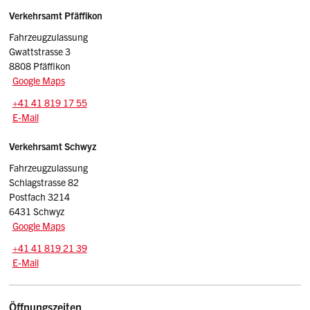
Sidebar
Adressen
Verkehrsamt Pfäffikon
Fahrzeugzulassung
Gwattstrasse 3
8808 Pfäffikon
Google Maps
Tel.:
+41 41 819 17 55
E-Mail: adminpf.vasz
@sz.ch
E-Mail
Verkehrsamt Schwyz
Fahrzeugzulassung
Schlagstrasse 82
Postfach 3214
6431 Schwyz
Google Maps
Tel.:
+41 41 819 21 39
E-Mail: adminfz.vasz
@sz.ch
E-Mail
Öffnungszeiten