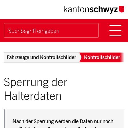
Navigieren im Kanton Sch
Schnellnavigation
Hauptn
Suche starten
Suchbegriff
Breadcrumb
Fahrzeuge und Kontrollschilder
Kontrollschilder
Sperrung der
Halterdaten
Nach der Sperrung werden die Daten nur noch