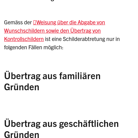
Gemäss der
Weisung über die Abgabe von
Wunschschildern sowie den Übertrag von
Kontrollschildern
ist eine Schilderabtretung nur in
folgenden Fällen möglich:
Übertrag aus familiären
Gründen
Aus familiären Gründen ist der Übertrag eines
Kontrollschildes möglich:
Übertrag aus geschäftlichen
unter Ehegatten;
Gründen