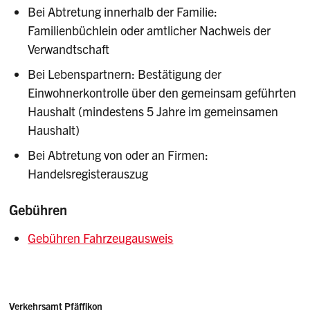
usw.).
bei Übernahme eines Geschäftsfahrzeuges
Bei Abtretung innerhalb der Familie:
infolge Kauf, Umstrukturierung usw., sofern
Familienbüchlein oder amtlicher Nachweis der
Nach einem Todesfall ist die
der neue Halter im Handelsregister
Verwandtschaft
Abtretungserklärung durch einen
eingetragen ist;
Bei Lebenspartnern: Bestätigung der
ausgewiesenen Willensvollstrecker zu
bei Auflösung einer im Handelsregister
Einwohnerkontrolle über den gemeinsam geführten
unterzeichnen (ausgenommen Ehepaare und
eingetragenen Firma, sofern der neue Halter
Haushalt (mindestens 5 Jahre im gemeinsamen
gleichgeschlechtliche Paare in eingetragener
das Kontrollschild in die Firma eingebracht
Haushalt)
Partnerschaft).
hat.
Bei Abtretung von oder an Firmen:
Handelsregisterauszug
Gebühren
Gebühren Fahrzeugausweis
Adressen
Verkehrsamt Pfäffikon