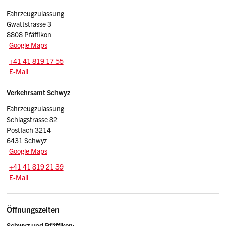
Sidebar
Fahrzeugzulassung
Gwattstrasse 3
8808 Pfäffikon
Google Maps
Tel.:
+41 41 819 17 55
E-Mail: adminpf.vasz
@sz.ch
E-Mail
Verkehrsamt Schwyz
Fahrzeugzulassung
Schlagstrasse 82
Postfach 3214
6431 Schwyz
Google Maps
Tel.:
+41 41 819 21 39
E-Mail: adminfz.vasz
@sz.ch
E-Mail
Öffnungszeiten
Schwyz und Pfäffikon: