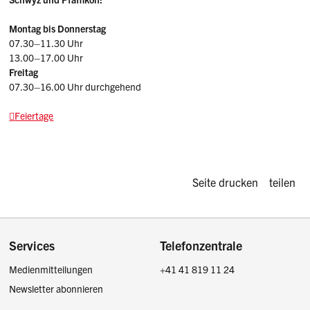
Montag bis Donnerstag
07.30–11.30 Uhr
13.00–17.00 Uhr
Freitag
07.30–16.00 Uhr durchgehend
Feiertage
Diese Seite d
Seite drucken
teilen
Footer
Services
Telefonzentrale
Medienmitteilungen
+41 41 819 11 24
Newsletter abonnieren