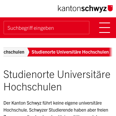
Navigieren im Kanton Sch
Schnellnavigation
Hauptn
Suche starten
Suchbegriff
Breadcrumb
 Hochschulen
Studienorte Universitäre Hochschulen
Studienorte Universitäre
Hochschulen
Der Kanton Schwyz führt keine eigene universitäre
Hochschule. Schwyzer Studierende haben aber freien