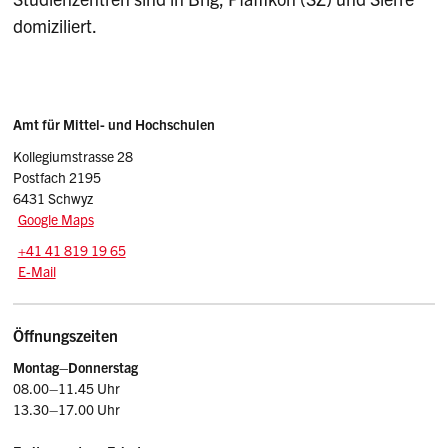
domiziliert.
Sidebar
Adresse
Amt für Mittel- und Hochschulen
Kollegiumstrasse 28
Postfach 2195
6431 Schwyz
Google Maps
Tel.:
+41 41 819 19 65
E-Mail: amh
@sz.ch
E-Mail
Öffnungszeiten
Montag–Donnerstag
08.00–11.45 Uhr
13.30–17.00 Uhr