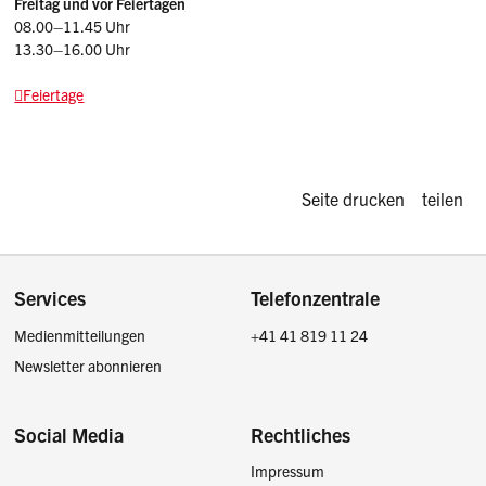
Freitag und vor Feiertagen
08.00–11.45 Uhr
13.30–16.00 Uhr
Feiertage
Diese Seite d
Seite drucken
teilen
Footer
Services
Telefonzentrale
Medienmitteilungen
+41 41 819 11 24
Newsletter abonnieren
Social Media
Rechtliches
Impressum
Facebook
Instagram
LinkedIn
Twitter / X